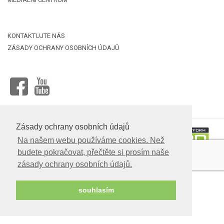
KONTAKTUJTE NÁS
ZÁSADY OCHRANY OSOBNÍCH ÚDAJŮ
Nahrát
FACEBOOK
YOUTUBE
soubor
Zásady ochrany osobních údajů
Na našem webu používáme cookies. Než
budete pokračovat, přečtěte si prosím naše
RYTERNA ®© 2025
zásady ochrany osobních údajů.
Vývoj webových stránek:
www.s-e.lt
souhlasím