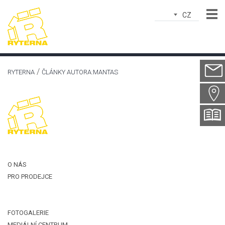
CZ
Jméno*
E-mailem*
RYTERNA
ČLÁNKY AUTORA:MANTAS
Město*
Země*
Telefon*
Předmět*
O NÁS
PRO PRODEJCE
Zpráva*
FOTOGALERIE
MEDIÁLNÍ CENTRUM